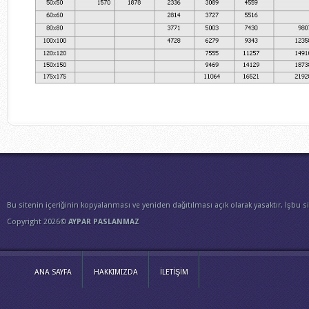
Bu sitenin içeriğinin kopyalanması ve yeniden dağıtılması açık olarak yasaktır. İşbu s
Copyright 2026©
AYPAR PASLANMAZ
ANA SAYFA
HAKKIMIZDA
İLETİŞİM