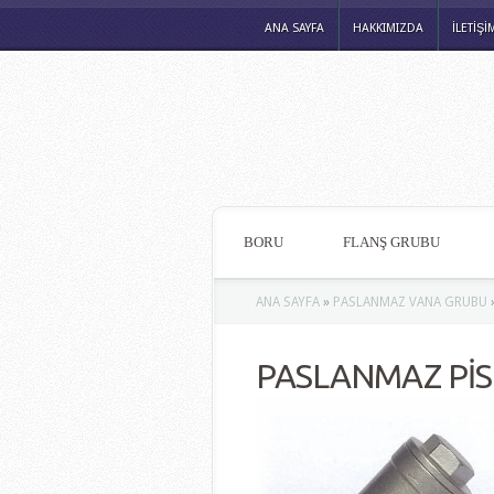
ANA SAYFA
HAKKIMIZDA
İLETİŞİ
BORU
FLANŞ GRUBU
ANA SAYFA
»
PASLANMAZ VANA GRUBU
PASLANMAZ PİS