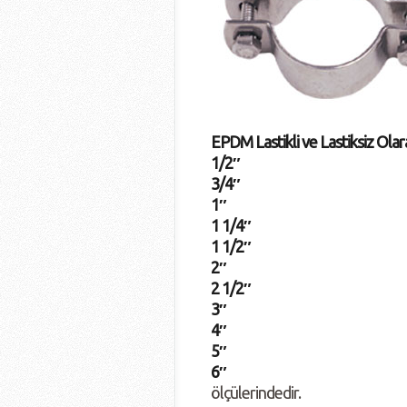
EPDM Lastikli ve Lastiksiz Olar
1/2″
3/4″
1″
1 1/4″
1 1/2″
2″
2 1/2″
3″
4″
5″
6″
ölçülerindedir.