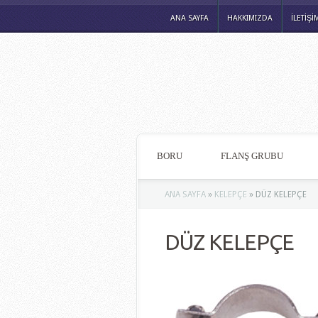
ANA SAYFA
HAKKIMIZDA
İLETİŞİ
BORU
FLANŞ GRUBU
ANA SAYFA
»
KELEPÇE
»
DÜZ KELEPÇE
DÜZ KELEPÇE